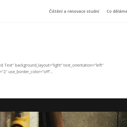
Čištění a renovace studní
Co dělám
 Text“ background_layout=“light“ text_orientation=“left“
=“2″ use_border_color=“off“...